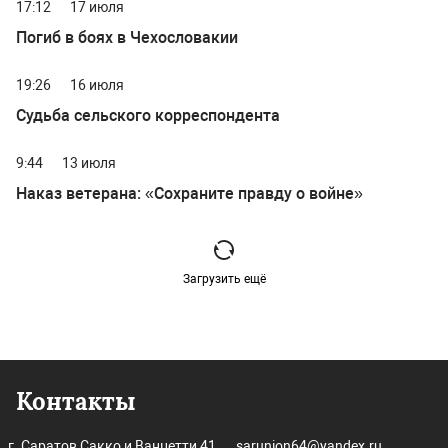
17:12
17 июля
Погиб в боях в Чехословакии
19:26
16 июля
Судьба сельского корреспондента
9:44
13 июля
Наказ ветерана: «Сохраните правду о войне»
Загрузить ещё
Контакты
г. Саратов Сакко и Ванцетти 41
sarunion64@yandex.ru